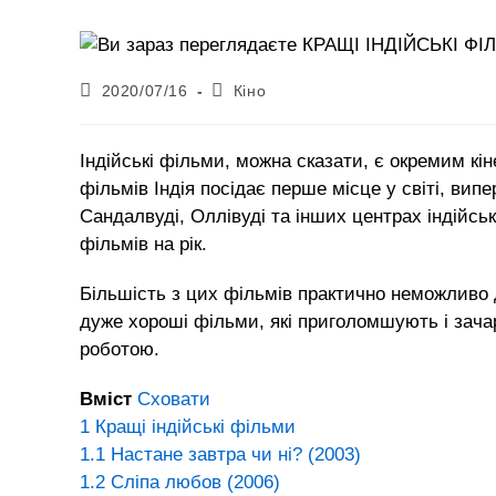
Запис
Категорія
2020/07/16
Кіно
опубліковано:
запису:
Індійські фільми, можна сказати, є окремим к
фільмів Індія посідає перше місце у світі, вип
Сандалвуді, Оллівуді та інших центрах індійсь
фільмів на рік.
Більшість з цих фільмів практично неможливо д
дуже хороші фільми, які приголомшують і зач
роботою.
Вміст
Сховати
1
Кращі індійські фільми
1.1
Настане завтра чи ні? (2003)
1.2
Сліпа любов (2006)