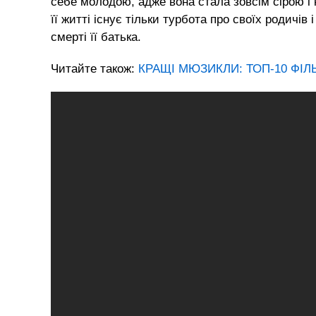
себе молодою, адже вона стала зовсім сірою і н
її житті існує тільки турбота про своїх родичів 
смерті її батька.
Читайте також:
КРАЩІ МЮЗИКЛИ: ТОП-10 ФІЛЬ