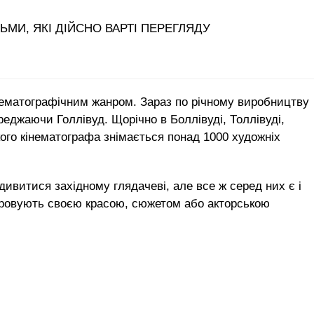
інематографічним жанром. Зараз по річному виробництву
ереджаючи Голлівуд. Щорічно в Боллівуді, Толлівуді,
кого кінематографа знімається понад 1000 художніх
ивитися західному глядачеві, але все ж серед них є і
аровують своєю красою, сюжетом або акторською