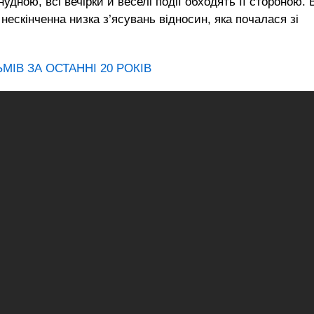
удною, всі вечірки й веселі події обходять її стороною. 
і нескінченна низка з’ясувань відносин, яка почалася зі
МІВ ЗА ОСТАННІ 20 РОКІВ