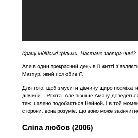
Кращі індійські фільми. Настане завтра чині?
Але в один прекрасний день в її житті з’являєт
Матхур, який полюбив її.
Для того, щоб змусити дівчину щиро посміхати
дівчини – Рохіта. Але пізніше Аману доведетьс
теж шалено подобається Нейной. І в той момент
сторони, вона розуміє, що воно може закінчити
Сліпа любов (2006)