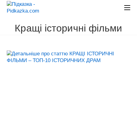
Перейти
до
вмісту
Кращі історичні фільми